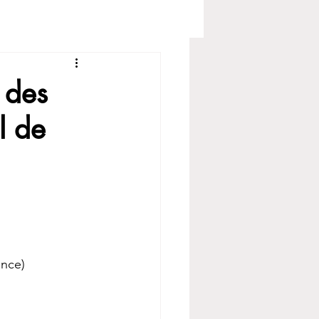
 des
l de
ance)