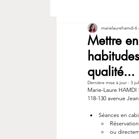
marielaurehamdi
6 
Mettre en
habitudes
qualité...
Dernière mise à jour :
3 jui
Marie-Laure HAMDI 
118-130 avenue Jea
Séances en cabine
Réservation
ou directem