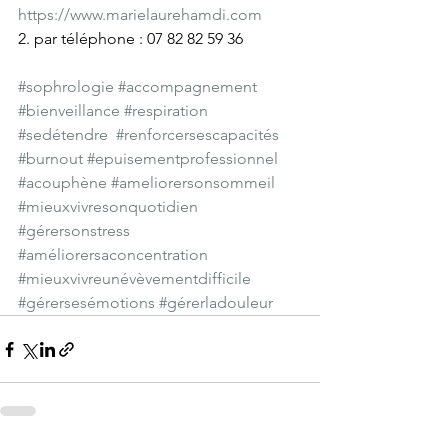
https://www.marielaurehamdi.com
2. par téléphone : 07 82 82 59 36
#sophrologie
#accompagnement
#bienveillance
#respiration
#sedétendre
#renforcersescapacités
#burnout
#epuisementprofessionnel
#acouphène
#ameliorersonsommeil
#mieuxvivresonquotidien
#gérersonstress
#améliorersaconcentration
#mieuxvivreunévèvementdifficile
#gérersesémotions
#gérerladouleur